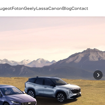
ugeot
Foton
Geely
Lassa
Canon
Blog
Contact