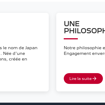
UNE
PHILOSOP
us le nom de Japan
Notre philosophie 
. Née d'une
Engagement envers l
Sons, créée en
arrow_forward
Lire la suite